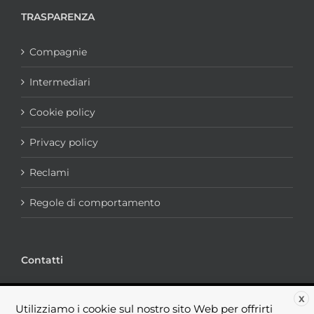
TRASPARENZA
Compagnie
Intermediari
Cookie policy
Privacy policy
Reclami
Regole di comportamento
Contatti
via portogruaro, 7 - 00182 Roma
X
Utilizziamo i cookie sul nostro sito Web per offrirti
Telefono:
+39.06.44238184