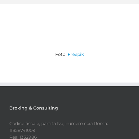
Foto:
Freepik
Broking & Consulting
Codice fiscale, partita Iva, numero ccia Roma:
11858741009
Rea: 1332986