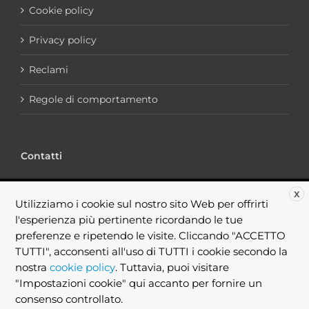
Cookie policy
Privacy policy
Reclami
Regole di comportamento
Contatti
via portogruaro, 7 - 00182 Roma
X
Utilizziamo i cookie sul nostro sito Web per offrirti
Telefono:
+39.06.44238184
l'esperienza più pertinente ricordando le tue
Fax:
+39.06.99367465
Email:
info@brokingconsulting.it
preferenze e ripetendo le visite. Cliccando "ACCETTO
TUTTI", acconsenti all'uso di TUTTI i cookie secondo la
nostra
cookie policy
. Tuttavia, puoi visitare
"Impostazioni cookie" qui accanto per fornire un
consenso controllato.