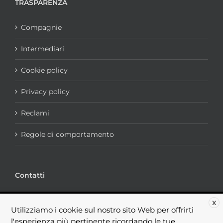
TRASPARENZA
Compagnie
Intermediari
Cookie policy
Privacy policy
Reclami
Regole di comportamento
Contatti
via portogruaro, 7 - 00182 Roma
X
Utilizziamo i cookie sul nostro sito Web per offrirti
Telefono:
+39.06.44238184
l'esperienza più pertinente ricordando le tue
Fax:
+39.06.99367465