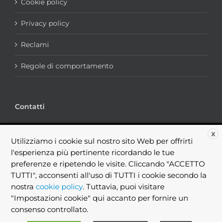
Cookie policy
Privacy policy
Reclami
Regole di comportamento
Contatti
via portogruaro, 7 - 00182 Roma
X
Utilizziamo i cookie sul nostro sito Web per offrirti
Telefono:
+39.06.44238184
l'esperienza più pertinente ricordando le tue
Fax:
+39.06.99367465
Email:
info@brokingconsulting.it
preferenze e ripetendo le visite. Cliccando "ACCETTO
TUTTI", acconsenti all'uso di TUTTI i cookie secondo la
nostra
cookie policy
. Tuttavia, puoi visitare
"Impostazioni cookie" qui accanto per fornire un
consenso controllato.