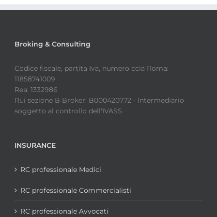
Broking & Consulting
Codice fiscale, partita Iva, numero ccia Roma:
11858741009
Rea: 1332986
Rui sezione B Broker: B000420772 - Intermediario
soggetto al controllo dell'IVASS
INSURANCE
RC professionale Medici
RC professionale Commercialisti
RC professionale Avvocati